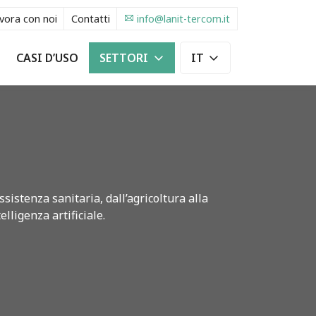
vora con noi
Contatti
info@lanit-tercom.it
CASI D’USO
SETTORI
IT
EN
sistenza sanitaria, dall’agricoltura alla
lligenza artificiale.