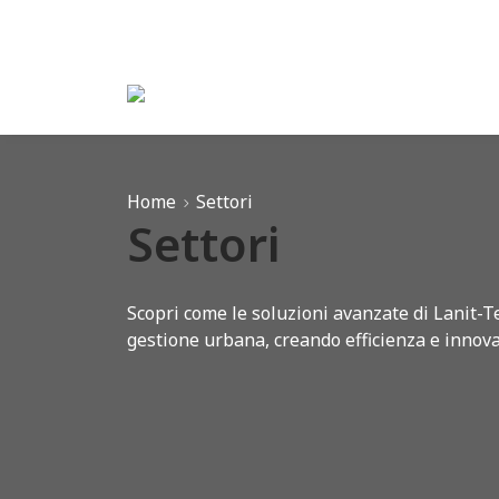
Vai al menu di navigazione
Vai al contenuto principale
Vai al footer
Home
Settori
Settori
Scopri come le soluzioni avanzate di Lanit-Te
gestione urbana, creando efficienza e innovaz