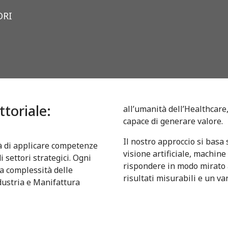
ORI
toriale:
all’umanità dell’Healthcare
capace di generare valore.
Il nostro approccio si basa s
tà di applicare competenze
visione artificiale, machin
 settori strategici. Ogni
rispondere in modo mirato 
la complessità delle
risultati misurabili e un v
ndustria e Manifattura