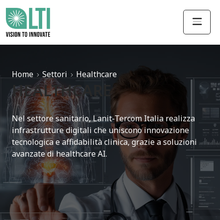
Vai al menu di navigazione
Vai al contenuto principale
Vai al footer
Home
Settori
Healthcare
HEALTHCARE
Nel settore sanitario, Lanit-Tercom Italia realizza
infrastrutture digitali che uniscono innovazione
tecnologica e affidabilità clinica, grazie a soluzioni
avanzate di healthcare AI.