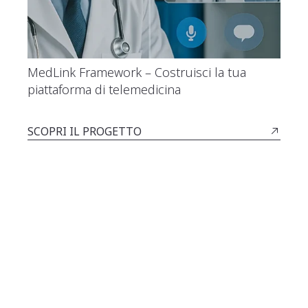
MedLink Framework – Costruisci la tua
In
piattaforma di telemedicina
im
SCOPRI IL PROGETTO
SC