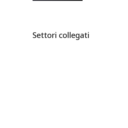
Settori collegati
AUTOMOTIVE
IN
MA
01
02