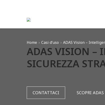
Vai al menu di navigazione
Vai al contenuto principale
Vai al footer
Home
Casi d’uso
ADAS Vision – Intelligen
ADAS VISION – 
SICUREZZA STR
CONTATTACI
SCOPRI ADAS 