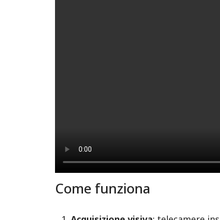
Come funziona
Acquisizione visiva
: telecamere ins