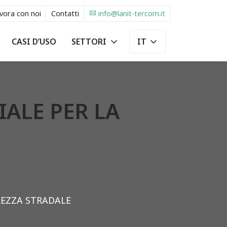
vora con noi
Contatti
info@lanit-tercom.it
CASI D’USO
SETTORI
IT
EN
IALE PER LA
UREZZA STRADALE