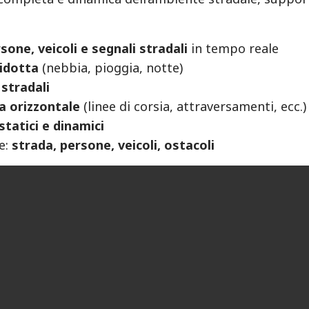
sone, veicoli e segnali stradali
in tempo reale
ridotta
(nebbia, pioggia, notte)
 stradali
a orizzontale
(linee di corsia, attraversamenti, ecc.)
statici e dinamici
e:
strada, persone, veicoli, ostacoli