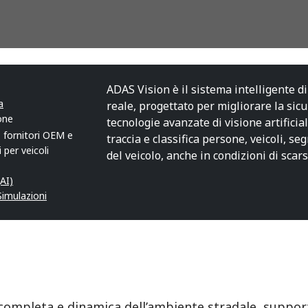
ADAS Vision è il sistema intelligente d
a
reale, progettato per migliorare la sicur
one
tecnologie avanzate di visione artificia
 fornitori OEM e
traccia e classifica persone, veicoli, s
i per veicoli
del veicolo, anche in condizioni di scarsa
(AI)
Simulazioni
completa e dinamica dell’ambiente stradale, support